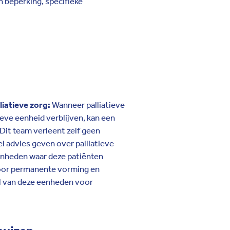
n beperking, specifieke
iatieve zorg:
Wanneer palliatieve
tieve eenheid verblijven, kan een
it team verleent zelf geen
el advies geven over palliatieve
enheden waar deze patiënten
voor permanente vorming en
el van deze eenheden voor