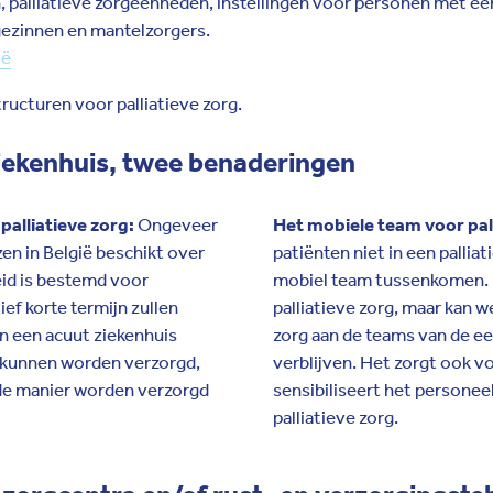
, palliatieve zorgeenheden, instellingen voor personen met ee
 gezinnen en mantelzorgers.
ië
tructuren voor palliatieve zorg.
 ziekenhuis, twee benaderingen
palliatieve zorg:
Ongeveer
Het mobiele team voor pall
en in België beschikt over
patiënten niet in een pallia
eid is bestemd voor
mobiel team tussenkomen. D
ief korte termijn zullen
palliatieve zorg, maar kan w
in een acuut ziekenhuis
zorg aan de teams van de e
s kunnen worden verzorgd,
verblijven. Het zorgt ook 
rde manier worden verzorgd
sensibiliseert het persone
palliatieve zorg.