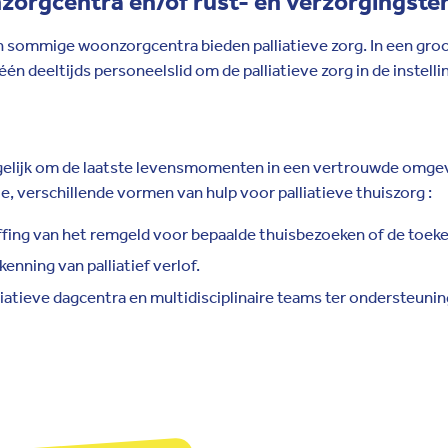
onzorgcentra en/of rust- en verzorgingste
n sommige woonzorgcentra bieden palliatieve zorg. In een groo
én deeltijds personeelslid om de palliatieve zorg in de instell
gelijk om de laatste levensmomenten in een vertrouwde omgevi
tie, verschillende vormen van hulp voor palliatieve thuiszorg :
ffing van het remgeld voor bepaalde thuisbezoeken of de toekenn
nning van palliatief verlof.
iatieve dagcentra en multidisciplinaire teams ter ondersteunin